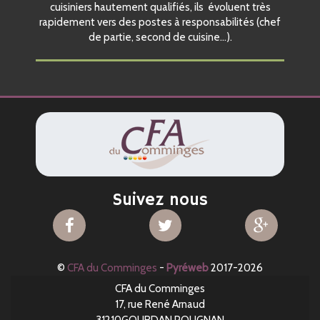
cuisiniers hautement qualifiés, ils évoluent très
rapidement vers des postes à responsabilités (chef
de partie, second de cuisine…).
Suivez nous
CFA
CFA
CFA
du
du
du
Comminges
Comminges
Commin
©
CFA du Comminges
sur
-
Pyréweb
sur
2017-2026
sur
Facebook
Twitter
Google+
CFA du Comminges
17, rue René Arnaud