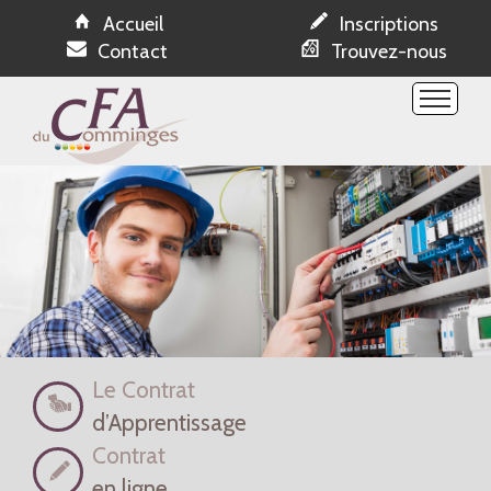
Accueil
Inscriptions
Contact
Trouvez-nous
Etablissement
Formations
Espace NetYparéo
Ressources
Evénements
Offres apprentissage
Réservations
Le Contrat
d’Apprentissage
Contrat
en ligne