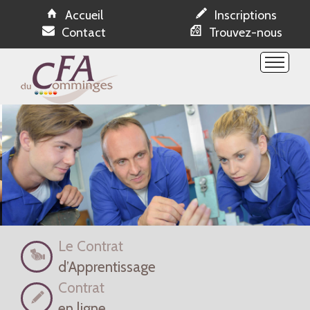
Accueil
Inscriptions
Contact
Trouvez-nous
Etablissement
Formations
Espace NetYparéo
Ressources
Evénements
Offres apprentissage
Réservations
Le Contrat
d’Apprentissage
Contrat
en ligne