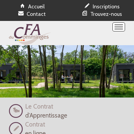
Accueil
Inscriptions
Contact
Trouvez-nous
Etablissement
Formations
Espace NetYparéo
Ressources
Evénements
Offres apprentissage
Réservations
Le Contrat
d’Apprentissage
Contrat
en ligne