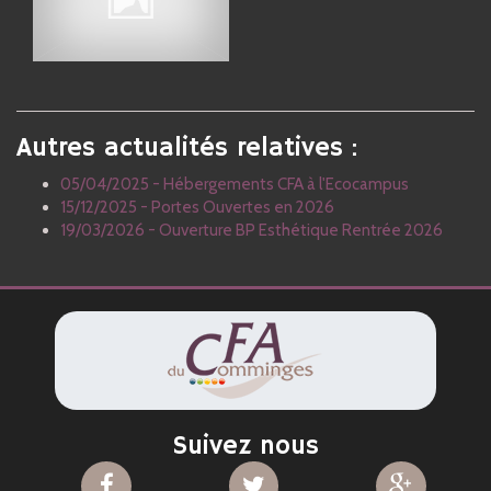
Autres actualités relatives :
05/04/2025 - Hébergements CFA à l'Ecocampus
15/12/2025 - Portes Ouvertes en 2026
19/03/2026 - Ouverture BP Esthétique Rentrée 2026
Suivez nous
CFA
CFA
CFA