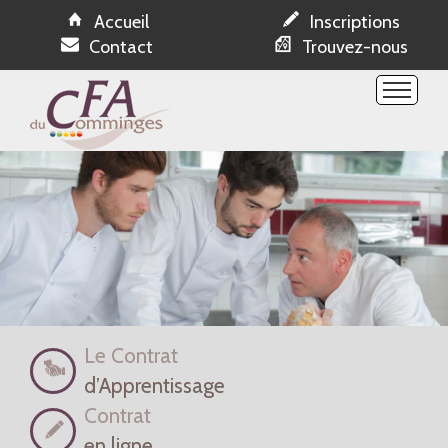
Accueil
Inscriptions
Contact
Trouvez-nous
Etablissement
Formations
Espace NetYparéo
Ressources
Evénements
Offres apprentissage
Réservations
Le Contrat
d’Apprentissage
Contrat
en ligne